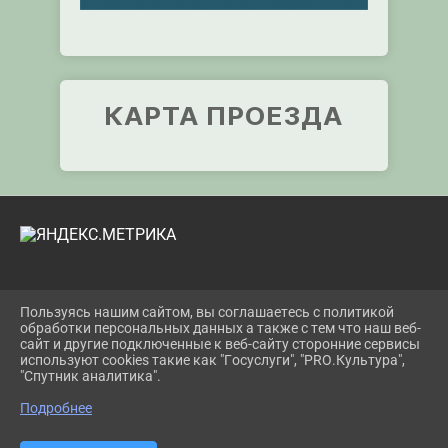
КАРТА ПРОЕЗДА
2026 Г. METOD.KULTURATUAPSE.RU
Пользуясь нашим сайтом, вы соглашаетесь с политикой
ВХОД
обработки персональных данных а также с тем что наш веб-
КАРТА САЙТА
сайт и другие подключенные к веб-сайту сторонние сервисы
ПОЛИТИКА ОБРАБОТКИ ПЕРСОНАЛЬНЫХ
используют cookies такие как "Госуслуги", "PRO.Культура",
ДАННЫХ
"Спутник аналитика".
Подробнее
СДЕЛАНО НА KUBCMS
РАЗРАБОТКА И ПОДДЕРЖКА